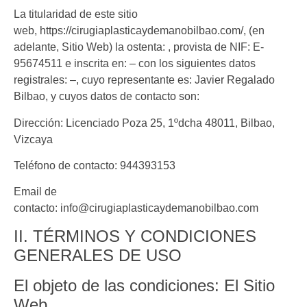
La titularidad de este sitio
web,
https://cirugiaplasticaydemanobilbao.com/
, (en
adelante, Sitio Web) la ostenta: , provista de NIF:
E-
95674511
e inscrita en:
–
con los siguientes datos
registrales:
–
, cuyo representante es:
Javier Regalado
Bilbao
, y cuyos datos de contacto son:
Dirección:
Licenciado Poza 25, 1ºdcha 48011, Bilbao,
Vizcaya
Teléfono de contacto:
944393153
Email de
contacto:
info@cirugiaplasticaydemanobilbao.com
II. TÉRMINOS Y CONDICIONES
GENERALES DE USO
El objeto de las condiciones: El Sitio
Web